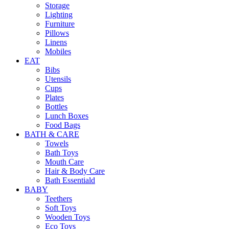
Storage
Lighting
Furniture
Pillows
Linens
Mobiles
EAT
Bibs
Utensils
Cups
Plates
Bottles
Lunch Boxes
Food Bags
BATH & CARE
Towels
Bath Toys
Mouth Care
Hair & Body Care
Bath Essentiald
BABY
Teethers
Soft Toys
Wooden Toys
Eco Toys