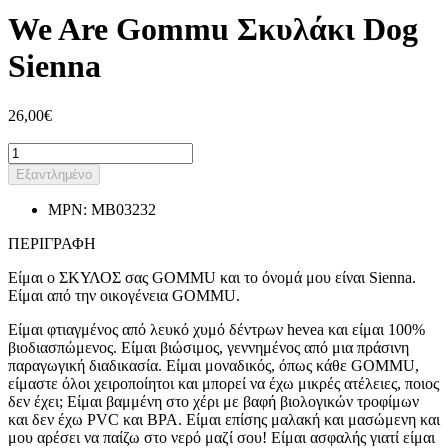
We Are Gommu Σκυλάκι Dog
Sienna
26,00€
Εξαντλημένο
MPN:
MB03232
ΠΕΡΙΓΡΑΦΗ
Είμαι ο ΣΚΥΛΟΣ σας GOMMU και το όνομά μου είναι Sienna.
Είμαι από την οικογένεια GOMMU.
Είμαι φτιαγμένος από λευκό χυμό δέντρων hevea και είμαι 100%
βιοδιασπώμενος. Είμαι βιώσιμος, γεννημένος από μια πράσινη
παραγωγική διαδικασία. Είμαι μοναδικός, όπως κάθε GOMMU,
είμαστε όλοι χειροποίητοι και μπορεί να έχω μικρές ατέλειες, ποιος
δεν έχει; Είμαι βαμμένη στο χέρι με βαφή βιολογικών τροφίμων
και δεν έχω PVC και BPA. Είμαι επίσης μαλακή και μασώμενη και
μου αρέσει να παίζω στο νερό μαζί σου! Είμαι ασφαλής γιατί είμαι