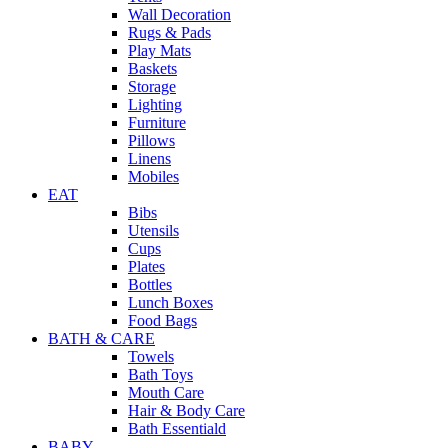
Wall Decoration
Rugs & Pads
Play Mats
Baskets
Storage
Lighting
Furniture
Pillows
Linens
Mobiles
EAT
Bibs
Utensils
Cups
Plates
Bottles
Lunch Boxes
Food Bags
BATH & CARE
Towels
Bath Toys
Mouth Care
Hair & Body Care
Bath Essentiald
BABY