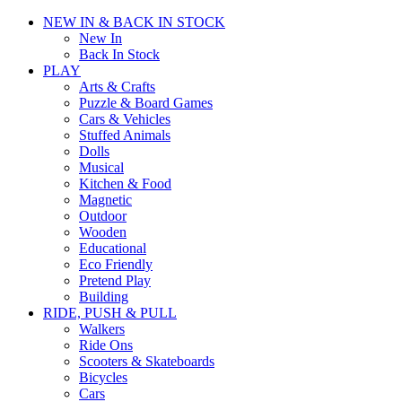
NEW IN & BACK IN STOCK
New In
Back In Stock
PLAY
Arts & Crafts
Puzzle & Board Games
Cars & Vehicles
Stuffed Animals
Dolls
Musical
Kitchen & Food
Magnetic
Outdoor
Wooden
Educational
Eco Friendly
Pretend Play
Building
RIDE, PUSH & PULL
Walkers
Ride Ons
Scooters & Skateboards
Bicycles
Cars