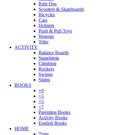
Ride Ons
Scooters & Skateboards
Bicycles
Cars
Helmets
Push & Pull Toys
Wagons
Trike
ACTIVITY
Balance Boards
Stapelstein
Climbing
Rockers
Swings
Slides
BOOKS
+0
+3
+5
+7
Parenting Books
Activity Books
English Books
HOME
Tents