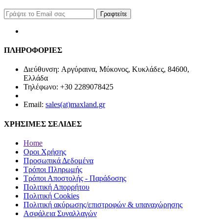
Γραφτείτε
ΠΛΗΡΟΦΟΡΙΕΣ
Διεύθυνση: Αργύραινα, Μύκονος, Κυκλάδες, 84600,
Ελλάδα
Τηλέφωνο: +30 2289078425
Email:
sales(at)maxland.gr
ΧΡΗΣΙΜΕΣ ΣΕΛΙΔΕΣ
Home
Οροι Χρήσης
Προσωπικά Δεδομένα
Τρόποι Πληρωμής
Τρόποι Αποστολής - Παράδοσης
Πολιτική Απορρήτου
Πολιτική Cookies
Πολιτική ακύρωσης/επιστροφών & υπαναχώρησης
Ασφάλεια Συναλλαγών