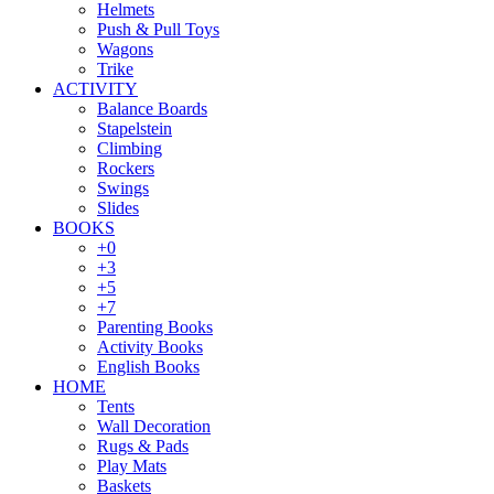
Helmets
Push & Pull Toys
Wagons
Trike
ACTIVITY
Balance Boards
Stapelstein
Climbing
Rockers
Swings
Slides
BOOKS
+0
+3
+5
+7
Parenting Books
Activity Books
English Books
HOME
Tents
Wall Decoration
Rugs & Pads
Play Mats
Baskets