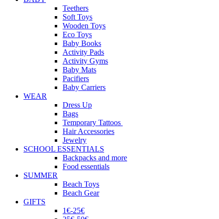
Teethers
Soft Toys
Wooden Toys
Eco Toys
Baby Books
Activity Pads
Activity Gyms
Baby Mats
Pacifiers
Baby Carriers
WEAR
Dress Up
Bags
Temporary Tattoos
Hair Accessories
Jewelry
SCHOOL ESSENTIALS
Backpacks and more
Food essentials
SUMMER
Beach Toys
Beach Gear
GIFTS
1€-25€