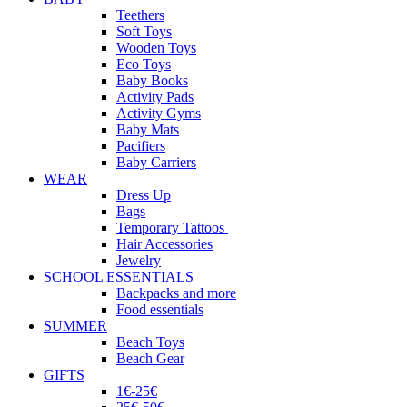
Teethers
Soft Toys
Wooden Toys
Eco Toys
Baby Books
Activity Pads
Activity Gyms
Baby Mats
Pacifiers
Baby Carriers
WEAR
Dress Up
Bags
Temporary Tattoos
Hair Accessories
Jewelry
SCHOOL ESSENTIALS
Backpacks and more
Food essentials
SUMMER
Beach Toys
Beach Gear
GIFTS
1€-25€