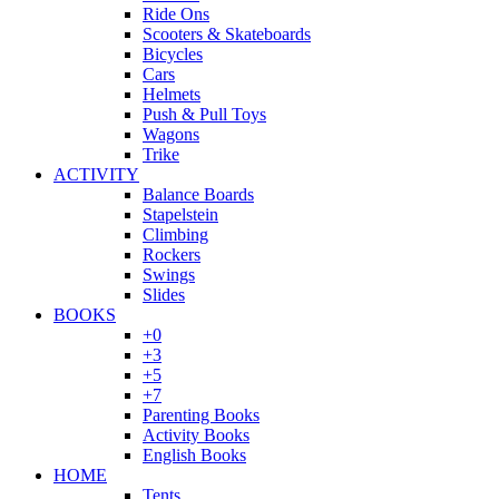
Ride Ons
Scooters & Skateboards
Bicycles
Cars
Helmets
Push & Pull Toys
Wagons
Trike
ACTIVITY
Balance Boards
Stapelstein
Climbing
Rockers
Swings
Slides
BOOKS
+0
+3
+5
+7
Parenting Books
Activity Books
English Books
HOME
Tents