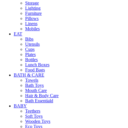
Storage
Lighting
Furniture
Pillows
Linens
Mobiles
EAT
Bibs
Utensils
Cups
Plates
Bottles
Lunch Boxes
Food Bags
BATH & CARE
Towels
Bath Toys
Mouth Care
Hair & Body Care
Bath Essentiald
BABY
Teethers
Soft Toys
Wooden Toys
Eco Toys