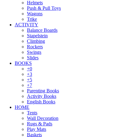
Helmets
Push & Pull Toys
Wagons
Trike
ACTIVITY
Balance Boards
Stapelstein
Climbing
Rockers
Swings
Slides
BOOKS
+0
+3
+5
+7
Parenting Books
Activity Books
English Books
HOME
Tents
Wall Decoration
Rugs & Pads
Play Mats
Baskets