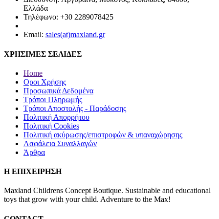
Ελλάδα
Τηλέφωνο: +30 2289078425
Email:
sales(at)maxland.gr
ΧΡΗΣΙΜΕΣ ΣΕΛΙΔΕΣ
Home
Οροι Χρήσης
Προσωπικά Δεδομένα
Τρόποι Πληρωμής
Τρόποι Αποστολής - Παράδοσης
Πολιτική Απορρήτου
Πολιτική Cookies
Πολιτική ακύρωσης/επιστροφών & υπαναχώρησης
Ασφάλεια Συναλλαγών
Άρθρα
Η ΕΠΙΧΕΙΡΗΣΗ
Maxland Childrens Concept Boutique. Sustainable and educational
toys that grow with your child. Adventure to the Max!
CONTACT