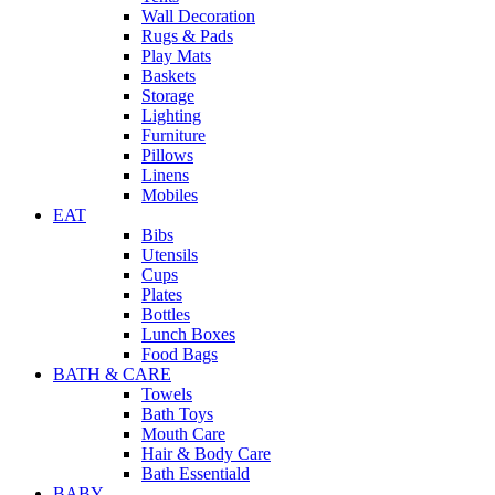
Wall Decoration
Rugs & Pads
Play Mats
Baskets
Storage
Lighting
Furniture
Pillows
Linens
Mobiles
EAT
Bibs
Utensils
Cups
Plates
Bottles
Lunch Boxes
Food Bags
BATH & CARE
Towels
Bath Toys
Mouth Care
Hair & Body Care
Bath Essentiald
BABY