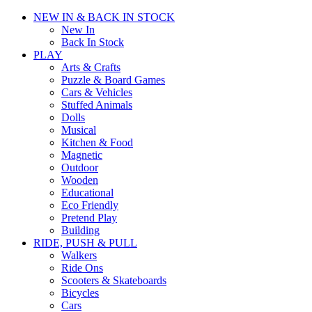
NEW IN & BACK IN STOCK
New In
Back In Stock
PLAY
Arts & Crafts
Puzzle & Board Games
Cars & Vehicles
Stuffed Animals
Dolls
Musical
Kitchen & Food
Magnetic
Outdoor
Wooden
Educational
Eco Friendly
Pretend Play
Building
RIDE, PUSH & PULL
Walkers
Ride Ons
Scooters & Skateboards
Bicycles
Cars