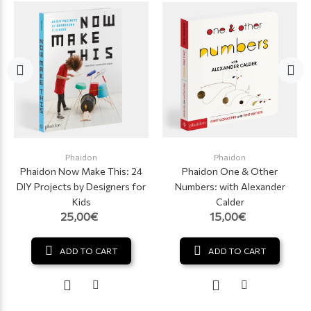
Phaidon
Phaidon
Phaidon Now Make This: 24
Phaidon One & Other
DIY Projects by Designers for
Numbers: with Alexander
Kids
Calder
25,00€
15,00€
ADD TO CART
ADD TO CART