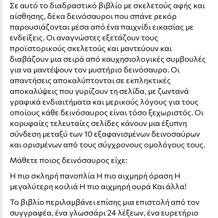
Σε αυτό το διαδραστικό βιβλίο με σκελετούς αφής και
αίσθησης, δέκα δεινόσαυροι που σπάνε ρεκόρ
παρουσιάζονται μέσα από ένα παιχνίδι εικασίας με
ενδείξεις. Οι αναγνώστες εξετάζουν τους
προϊστορικούς σκελετούς και μαντεύουν και
διαβάζουν μια σειρά από καυχησιολογικές συμβουλές
για να μαντέψουν τον μυστήριο δεινόσαυρο. Οι
απαντήσεις αποκαλύπτονται σε εκπληκτικές
αποκαλύψεις που γυρίζουν τη σελίδα, με ζωντανά
γραφικά ενδιαιτήματα και μερικούς λόγους για τους
οποίους κάθε δεινόσαυρος είναι τόσο ξεχωριστός. Οι
κορυφαίες τελευταίες σελίδες κάνουν μια έξυπνη
σύνδεση μεταξύ των 10 εξαφανισμένων δεινοσαύρων
και ορισμένων από τους σύγχρονους ομολόγους τους.
Μάθετε ποιος δεινόσαυρος είχε:
Η πιο σκληρή πανοπλία Η πιο αιχμηρή όραση Η
μεγαλύτερη κοιλιά Η πιο αιχμηρή ουρά Και άλλα!
Το βιβλίο περιλαμβάνει επίσης μια επιστολή από τον
συγγραφέα, ένα γλωσσάρι 24 λέξεων, ένα ευρετήριο