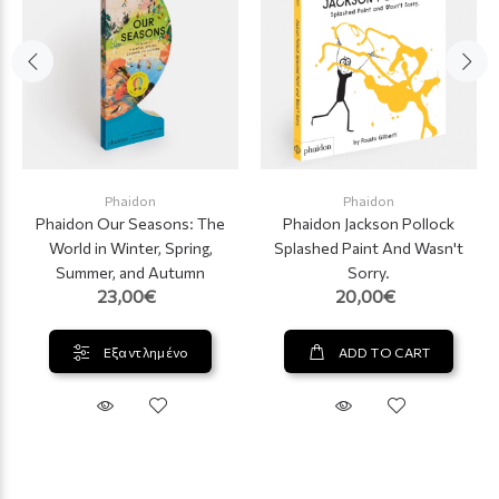
Phaidon
Phaidon
Phaidon Our Seasons: The
Phaidon Jackson Pollock
World in Winter, Spring,
Splashed Paint And Wasn't
Summer, and Autumn
Sorry.
23,00€
20,00€
Εξαντλημένο
ADD TO CART