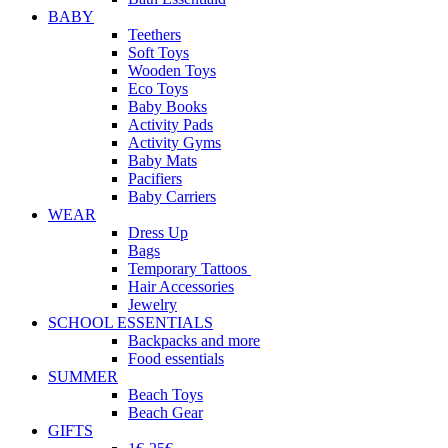
BABY
Teethers
Soft Toys
Wooden Toys
Eco Toys
Baby Books
Activity Pads
Activity Gyms
Baby Mats
Pacifiers
Baby Carriers
WEAR
Dress Up
Bags
Temporary Tattoos
Hair Accessories
Jewelry
SCHOOL ESSENTIALS
Backpacks and more
Food essentials
SUMMER
Beach Toys
Beach Gear
GIFTS