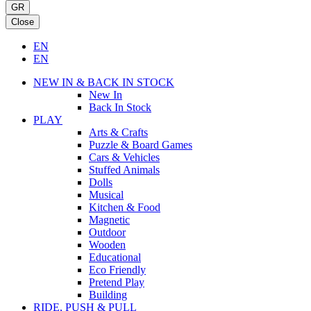
GR
Close
EN
EN
NEW IN & BACK IN STOCK
New In
Back In Stock
PLAY
Arts & Crafts
Puzzle & Board Games
Cars & Vehicles
Stuffed Animals
Dolls
Musical
Kitchen & Food
Magnetic
Outdoor
Wooden
Educational
Eco Friendly
Pretend Play
Building
RIDE, PUSH & PULL