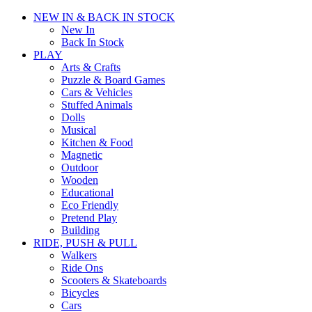
NEW IN & BACK IN STOCK
New In
Back In Stock
PLAY
Arts & Crafts
Puzzle & Board Games
Cars & Vehicles
Stuffed Animals
Dolls
Musical
Kitchen & Food
Magnetic
Outdoor
Wooden
Educational
Eco Friendly
Pretend Play
Building
RIDE, PUSH & PULL
Walkers
Ride Ons
Scooters & Skateboards
Bicycles
Cars