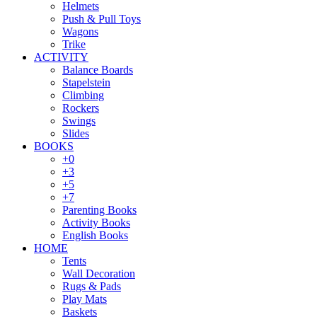
Helmets
Push & Pull Toys
Wagons
Trike
ACTIVITY
Balance Boards
Stapelstein
Climbing
Rockers
Swings
Slides
BOOKS
+0
+3
+5
+7
Parenting Books
Activity Books
English Books
HOME
Tents
Wall Decoration
Rugs & Pads
Play Mats
Baskets