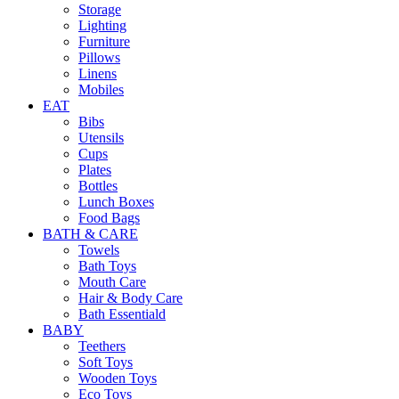
Storage
Lighting
Furniture
Pillows
Linens
Mobiles
EAT
Bibs
Utensils
Cups
Plates
Bottles
Lunch Boxes
Food Bags
BATH & CARE
Towels
Bath Toys
Mouth Care
Hair & Body Care
Bath Essentiald
BABY
Teethers
Soft Toys
Wooden Toys
Eco Toys