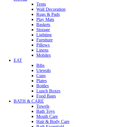
Tents
Wall Decoration
Rugs & Pads
Play Mats
Baskets
Storage
Lighting
Furniture
Pillows
Linens
Mobiles
EAT
Bibs
Utensils
Cups
Plates
Bottles
Lunch Boxes
Food Bags
BATH & CARE
Towels
Bath Toys
Mouth Care
Hair & Body Care
Bath Essentiald