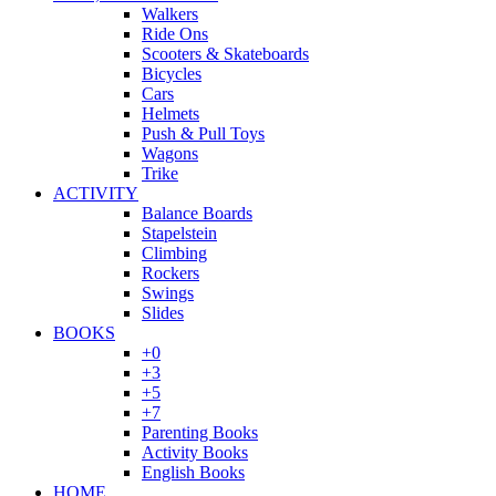
Walkers
Ride Ons
Scooters & Skateboards
Bicycles
Cars
Helmets
Push & Pull Toys
Wagons
Trike
ACTIVITY
Balance Boards
Stapelstein
Climbing
Rockers
Swings
Slides
BOOKS
+0
+3
+5
+7
Parenting Books
Activity Books
English Books
HOME