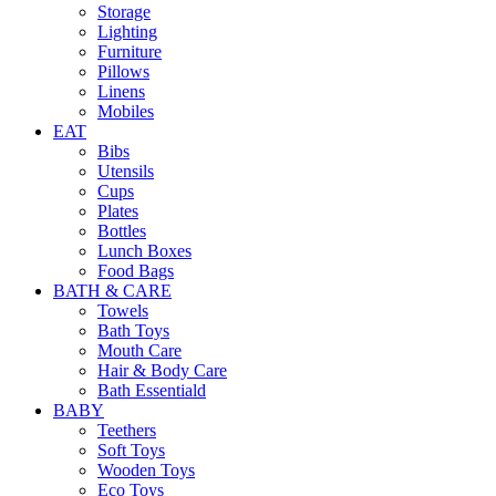
Storage
Lighting
Furniture
Pillows
Linens
Mobiles
EAT
Bibs
Utensils
Cups
Plates
Bottles
Lunch Boxes
Food Bags
BATH & CARE
Towels
Bath Toys
Mouth Care
Hair & Body Care
Bath Essentiald
BABY
Teethers
Soft Toys
Wooden Toys
Eco Toys