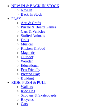
NEW IN & BACK IN STOCK
New In
Back In Stock
PLAY
Arts & Crafts
Puzzle & Board Games
Cars & Vehicles
Stuffed Animals
Dolls
Musical
Kitchen & Food
Magnetic
Outdoor
Wooden
Educational
Eco Friendly
Pretend Play
Building
RIDE, PUSH & PULL
Walkers
Ride Ons
Scooters & Skateboards
Bicycles
Cars