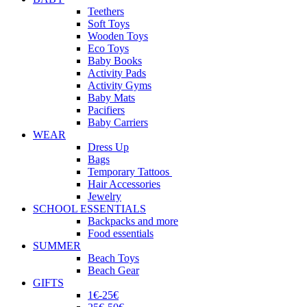
Teethers
Soft Toys
Wooden Toys
Eco Toys
Baby Books
Activity Pads
Activity Gyms
Baby Mats
Pacifiers
Baby Carriers
WEAR
Dress Up
Bags
Temporary Tattoos
Hair Accessories
Jewelry
SCHOOL ESSENTIALS
Backpacks and more
Food essentials
SUMMER
Beach Toys
Beach Gear
GIFTS
1€-25€