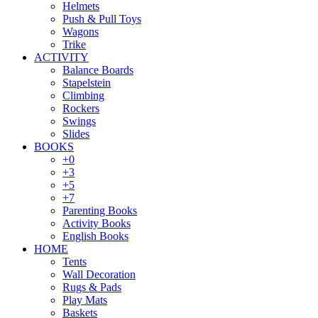
Helmets
Push & Pull Toys
Wagons
Trike
ACTIVITY
Balance Boards
Stapelstein
Climbing
Rockers
Swings
Slides
BOOKS
+0
+3
+5
+7
Parenting Books
Activity Books
English Books
HOME
Tents
Wall Decoration
Rugs & Pads
Play Mats
Baskets