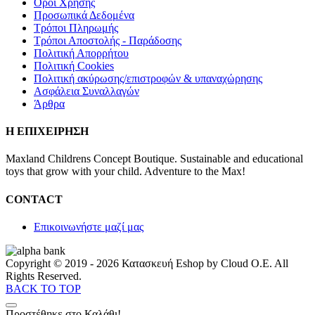
Οροι Χρήσης
Προσωπικά Δεδομένα
Τρόποι Πληρωμής
Τρόποι Αποστολής - Παράδοσης
Πολιτική Απορρήτου
Πολιτική Cookies
Πολιτική ακύρωσης/επιστροφών & υπαναχώρησης
Ασφάλεια Συναλλαγών
Άρθρα
Η ΕΠΙΧΕΙΡΗΣΗ
Maxland Childrens Concept Boutique. Sustainable and educational
toys that grow with your child. Adventure to the Max!
CONTACT
Επικοινωνήστε μαζί μας
Copyright © 2019 - 2026 Κατασκευή Eshop by Cloud O.E. All
Rights Reserved.
BACK TO TOP
Προστέθηκε στο Καλάθι!