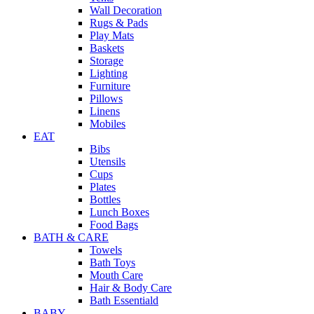
Wall Decoration
Rugs & Pads
Play Mats
Baskets
Storage
Lighting
Furniture
Pillows
Linens
Mobiles
EAT
Bibs
Utensils
Cups
Plates
Bottles
Lunch Boxes
Food Bags
BATH & CARE
Towels
Bath Toys
Mouth Care
Hair & Body Care
Bath Essentiald
BABY