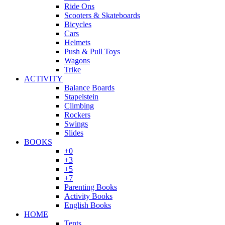
Ride Ons
Scooters & Skateboards
Bicycles
Cars
Helmets
Push & Pull Toys
Wagons
Trike
ACTIVITY
Balance Boards
Stapelstein
Climbing
Rockers
Swings
Slides
BOOKS
+0
+3
+5
+7
Parenting Books
Activity Books
English Books
HOME
Tents