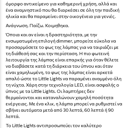
όμορφο αντικείμενο για καθημερινή χρήση, αλλά και
ένα αναμνηστικό που θα διαρκέσει σε όλη την παιδική
ηλικία και θα παραμείνει στην οικογένεια για γενιές.
Ανάγνωση. Παίζω. Κοιμηθηκα.
Όποια και αν είναι η δραστηριότητα, με την
ενσωματωμένη επιλογή dimmer, μπορείτε εύκολα να
προσαρμόσετε το φως της λάμπας για να ταιριάζει με
τη διάθεσή σας και την περίσταση. Η πιο φωτεινή
λειτουργία της λάμπας είναι επαρκής για όταν θέλετε
να διαβάσετε κατά τη διάρκεια του ύπνου και όταν
είναι χαμηλωμένη, το φως της λάμπας είναι αρκετά
απαλό ώστε το Little Lights να παραμένει αναμμένο όλη
τη νύχτα. Χάρη στην τεχνολογία LED, είναι ασφαλής ο
ύπνος με τα Little Lights. Οι λαμπτήρες δεν
θερμαίνονται και καταναλώνουν χαμηλή ποσότητα
ενέργειας. Με ένα κλικ, η λάμπα μπορεί να ρυθμιστεί να
σβήνει αυτόματα μετά από 30 λεπτά, 60 λεπτά ή 90
λεπτά.
Το Little Lights αντιπροσωπεύει τον καλύτερο