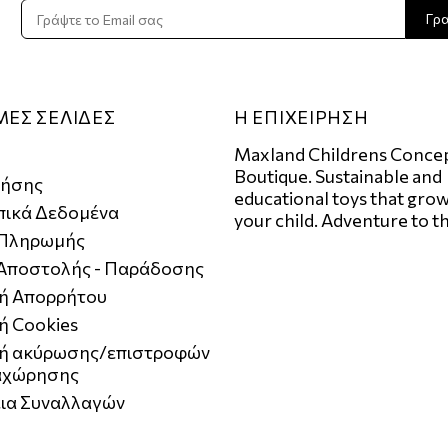
Γρ
ΜΕΣ ΣΕΛΙΔΕΣ
Η ΕΠΙΧΕΙΡΗΣΗ
Maxland Childrens Conce
Boutique. Sustainable and
ρήσης
educational toys that grow
ικά Δεδομένα
your child. Adventure to t
 Πληρωμής
 Αποστολής - Παράδοσης
κή Απορρήτου
ή Cookies
κή ακύρωσης/επιστροφών
αχώρησης
ια Συναλλαγών