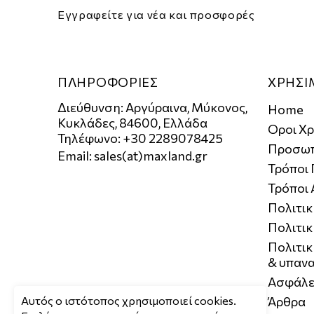
Εγγραφείτε για νέα και προσφορές
ΠΛΗΡΟΦΟΡΙΕΣ
ΧΡΗΣΙ
Διεύθυνση: Αργύραινα, Μύκονος,
Home
Κυκλάδες, 84600, Ελλάδα
Οροι Χ
Τηλέφωνο: +30 2289078425
Προσωπ
Email:
sales(at)maxland.gr
Τρόποι
Τρόποι
Πολιτι
Πολιτικ
Πολιτι
& υπαν
Ασφάλε
Aυτός ο ιστότοπος χρησιμοποιεί cookies.
Άρθρα