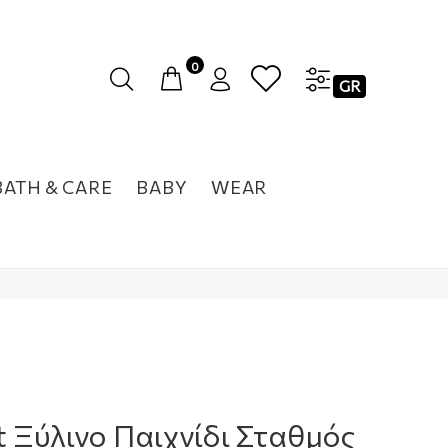
0
GR
BATH & CARE
BABY
WEAR
t Ξύλινο Παιχνίδι Σταθμός