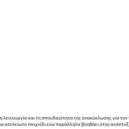
τη λειτουργία και τη σπουδαιότητα της ανακύκλωσης για το
α ατελείωτο παιχνίδι ενώ παράλληλα βοηθάει στην ανάπτυξη