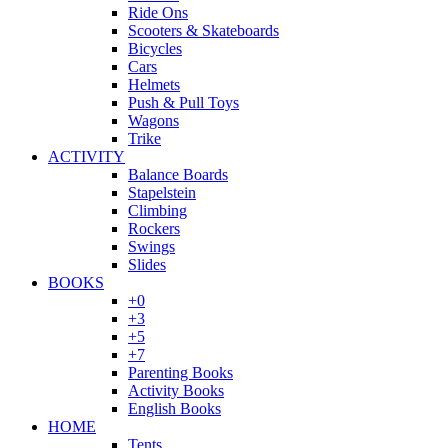
Ride Ons
Scooters & Skateboards
Bicycles
Cars
Helmets
Push & Pull Toys
Wagons
Trike
ACTIVITY
Balance Boards
Stapelstein
Climbing
Rockers
Swings
Slides
BOOKS
+0
+3
+5
+7
Parenting Books
Activity Books
English Books
HOME
Tents