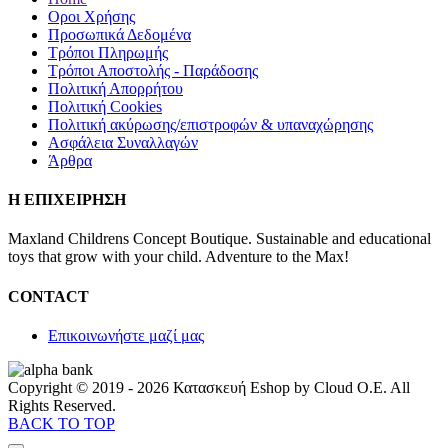
Οροι Χρήσης
Προσωπικά Δεδομένα
Τρόποι Πληρωμής
Τρόποι Αποστολής - Παράδοσης
Πολιτική Απορρήτου
Πολιτική Cookies
Πολιτική ακύρωσης/επιστροφών & υπαναχώρησης
Ασφάλεια Συναλλαγών
Άρθρα
Η ΕΠΙΧΕΙΡΗΣΗ
Maxland Childrens Concept Boutique. Sustainable and educational
toys that grow with your child. Adventure to the Max!
CONTACT
Επικοινωνήστε μαζί μας
Copyright © 2019 - 2026 Κατασκευή Eshop by Cloud O.E. All
Rights Reserved.
BACK TO TOP