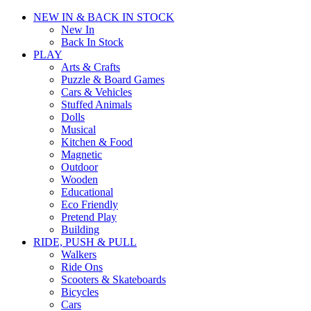
NEW IN & BACK IN STOCK
New In
Back In Stock
PLAY
Arts & Crafts
Puzzle & Board Games
Cars & Vehicles
Stuffed Animals
Dolls
Musical
Kitchen & Food
Magnetic
Outdoor
Wooden
Educational
Eco Friendly
Pretend Play
Building
RIDE, PUSH & PULL
Walkers
Ride Ons
Scooters & Skateboards
Bicycles
Cars