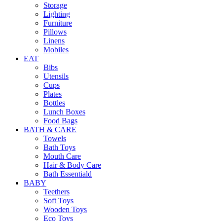
Storage
Lighting
Furniture
Pillows
Linens
Mobiles
EAT
Bibs
Utensils
Cups
Plates
Bottles
Lunch Boxes
Food Bags
BATH & CARE
Towels
Bath Toys
Mouth Care
Hair & Body Care
Bath Essentiald
BABY
Teethers
Soft Toys
Wooden Toys
Eco Toys