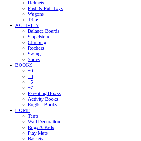
Helmets
Push & Pull Toys
Wagons
Trike
ACTIVITY
Balance Boards
Stapelstein
Climbing
Rockers
Swings
Slides
BOOKS
+0
+3
+5
+7
Parenting Books
Activity Books
English Books
HOME
Tents
Wall Decoration
Rugs & Pads
Play Mats
Baskets