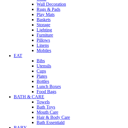
Wall Decoration
Rugs & Pads
Play Mats
Baskets
Storage
Lighting
Furniture
Pillows
Linens
Mobiles
EAT
Bibs
Utensils
Cups
Plates
Bottles
Lunch Boxes
Food Bags
BATH & CARE
Towels
Bath Toys
Mouth Care
Hair & Body Care
Bath Essentiald
BABY