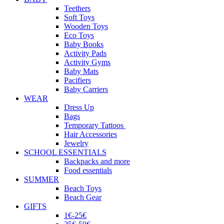
Teethers
Soft Toys
Wooden Toys
Eco Toys
Baby Books
Activity Pads
Activity Gyms
Baby Mats
Pacifiers
Baby Carriers
WEAR
Dress Up
Bags
Temporary Tattoos
Hair Accessories
Jewelry
SCHOOL ESSENTIALS
Backpacks and more
Food essentials
SUMMER
Beach Toys
Beach Gear
GIFTS
1€-25€