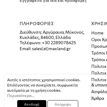
Εγγραφείτε για νέα και προσφορές
ΠΛΗΡΟΦΟΡΙΕΣ
ΧΡΗΣΙ
Διεύθυνση: Αργύραινα, Μύκονος,
Home
Κυκλάδες, 84600, Ελλάδα
Οροι Χ
Τηλέφωνο: +30 2289078425
Προσωπ
Email:
sales(at)maxland.gr
Τρόποι
Τρόποι
Πολιτι
Πολιτικ
Πολιτι
Aυτός ο ιστότοπος χρησιμοποιεί cookies.
& υπαν
Επιλέγοντας να συνεχίσετε, συμφωνείτε
αυτόματα με τη χρήση cookies.
Ασφάλε
Περισσότερα...
Άρθρα
Αποδοχή
Απόρριψη