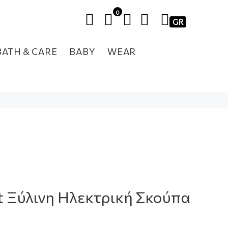
0
GR
BATH & CARE
BABY
WEAR
t Ξύλινη Ηλεκτρική Σκούπα