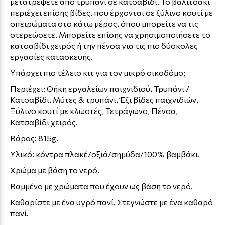
μετατρέψετε από τρυπάνι σε κατσαβίδι. Το βαλιτσάκι
περιέχει επίσης βίδες, που έρχονται σε ξύλινο κουτί με
σπειρώματα στο κάτω μέρος, όπου μπορείτε να τις
στερεώσετε. Μπορείτε επίσης να χρησιμοποιήσετε το
κατσαβίδι χειρός ή την πένσα για τις πιο δύσκολες
εργασίες κατασκευής.
Υπάρχει πιο τέλειο κιτ για τον μικρό οικοδόμο;
Περιέχει: Θήκη εργαλείων παιχνιδιού, Τρυπάνι /
Κατσαβίδι, Μύτες & τρυπάνι, Έξι βίδες παιχνιδιών,
Ξύλινο κουτί με κλωστές, Τετράγωνο, Πένσα,
Κατσαβίδι χειρός.
Βάρος: 815g.
Υλικό: κόντρα πλακέ/οξιά/σημύδα/100% βαμβάκι.
Χρώμα με βάση το νερό.
Βαμμένο με χρώματα που έχουν ως βάση το νερό.
Καθαρίστε με ένα υγρό πανί. Στεγνώστε με ένα καθαρό
πανί.