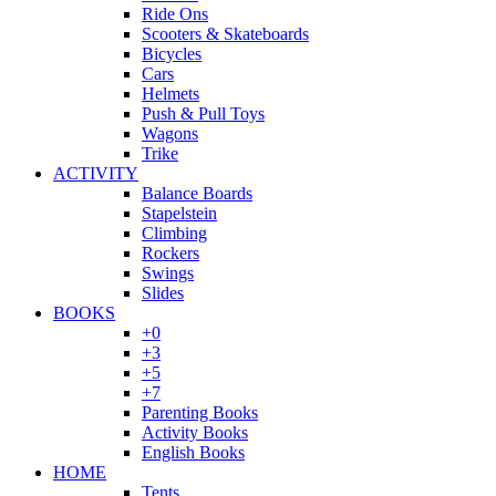
Ride Ons
Scooters & Skateboards
Bicycles
Cars
Helmets
Push & Pull Toys
Wagons
Trike
ACTIVITY
Balance Boards
Stapelstein
Climbing
Rockers
Swings
Slides
BOOKS
+0
+3
+5
+7
Parenting Books
Activity Books
English Books
HOME
Tents