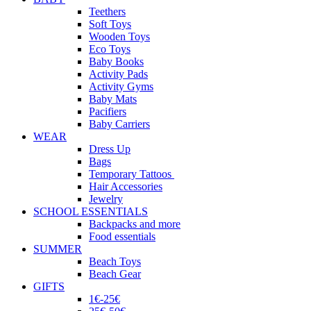
Teethers
Soft Toys
Wooden Toys
Eco Toys
Baby Books
Activity Pads
Activity Gyms
Baby Mats
Pacifiers
Baby Carriers
WEAR
Dress Up
Bags
Temporary Tattoos
Hair Accessories
Jewelry
SCHOOL ESSENTIALS
Backpacks and more
Food essentials
SUMMER
Beach Toys
Beach Gear
GIFTS
1€-25€