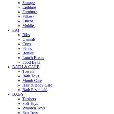
Storage
Lighting
Furniture
Pillows
Linens
Mobiles
EAT
Bibs
Utensils
Cups
Plates
Bottles
Lunch Boxes
Food Bags
BATH & CARE
Towels
Bath Toys
Mouth Care
Hair & Body Care
Bath Essentiald
BABY
Teethers
Soft Toys
Wooden Toys
Eco Toys