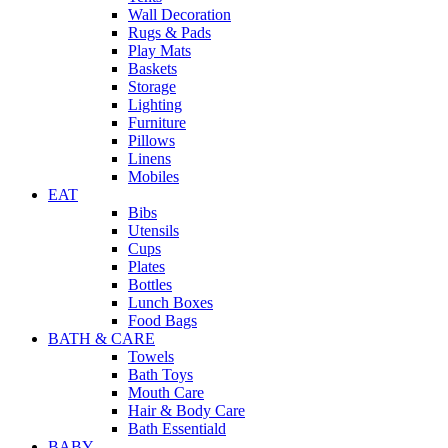
Wall Decoration
Rugs & Pads
Play Mats
Baskets
Storage
Lighting
Furniture
Pillows
Linens
Mobiles
EAT
Bibs
Utensils
Cups
Plates
Bottles
Lunch Boxes
Food Bags
BATH & CARE
Towels
Bath Toys
Mouth Care
Hair & Body Care
Bath Essentiald
BABY