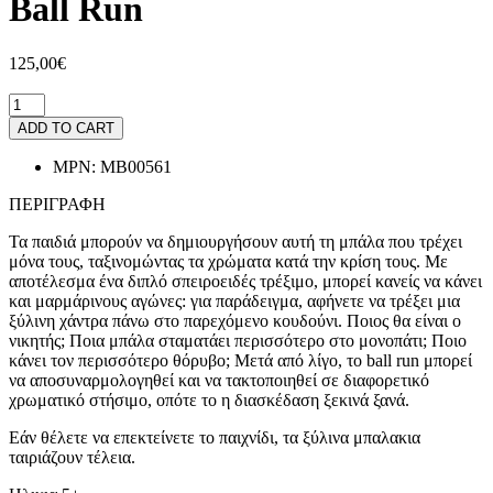
Ball Run
125,00€
ADD TO CART
MPN:
MB00561
ΠΕΡΙΓΡΑΦΗ
Τα παιδιά μπορούν να δημιουργήσουν αυτή τη μπάλα που τρέχει
μόνα τους, ταξινομώντας τα χρώματα κατά την κρίση τους. Με
αποτέλεσμα ένα διπλό σπειροειδές τρέξιμο, μπορεί κανείς να κάνει
και μαρμάρινους αγώνες: για παράδειγμα, αφήνετε να τρέξει μια
ξύλινη χάντρα πάνω στο παρεχόμενο κουδούνι. Ποιος θα είναι ο
νικητής; Ποια μπάλα σταματάει περισσότερο στο μονοπάτι; Ποιο
κάνει τον περισσότερο θόρυβο; Μετά από λίγο, το ball run μπορεί
να αποσυναρμολογηθεί και να τακτοποιηθεί σε διαφορετικό
χρωματικό στήσιμο, οπότε το η διασκέδαση ξεκινά ξανά.
Εάν θέλετε να επεκτείνετε το παιχνίδι, τα ξύλινα μπαλακια
ταιριάζουν τέλεια.