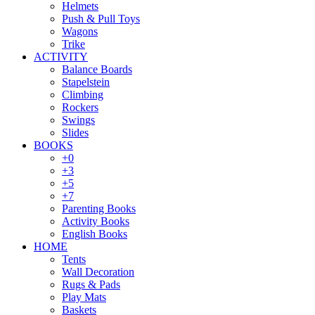
Helmets
Push & Pull Toys
Wagons
Trike
ACTIVITY
Balance Boards
Stapelstein
Climbing
Rockers
Swings
Slides
BOOKS
+0
+3
+5
+7
Parenting Books
Activity Books
English Books
HOME
Tents
Wall Decoration
Rugs & Pads
Play Mats
Baskets