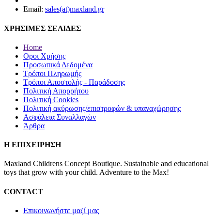
Email:
sales(at)maxland.gr
ΧΡΗΣΙΜΕΣ ΣΕΛΙΔΕΣ
Home
Οροι Χρήσης
Προσωπικά Δεδομένα
Τρόποι Πληρωμής
Τρόποι Αποστολής - Παράδοσης
Πολιτική Απορρήτου
Πολιτική Cookies
Πολιτική ακύρωσης/επιστροφών & υπαναχώρησης
Ασφάλεια Συναλλαγών
Άρθρα
Η ΕΠΙΧΕΙΡΗΣΗ
Maxland Childrens Concept Boutique. Sustainable and educational
toys that grow with your child. Adventure to the Max!
CONTACT
Επικοινωνήστε μαζί μας