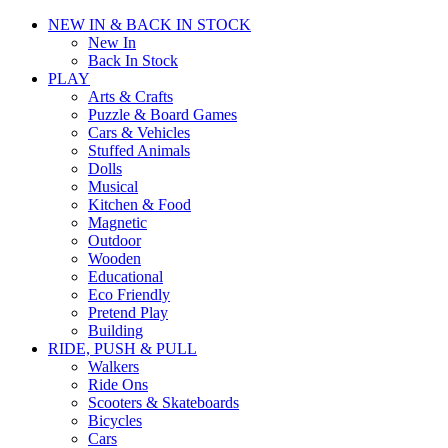
NEW IN & BACK IN STOCK
New In
Back In Stock
PLAY
Arts & Crafts
Puzzle & Board Games
Cars & Vehicles
Stuffed Animals
Dolls
Musical
Kitchen & Food
Magnetic
Outdoor
Wooden
Educational
Eco Friendly
Pretend Play
Building
RIDE, PUSH & PULL
Walkers
Ride Ons
Scooters & Skateboards
Bicycles
Cars