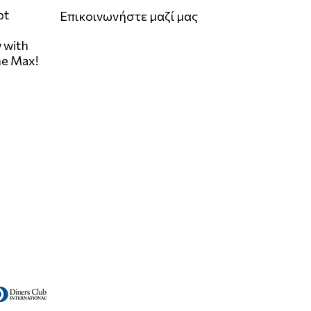
pt
Επικοινωνήστε μαζί μας
 with
he Max!