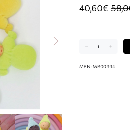
40,60€
58,
MPN:
MB00994