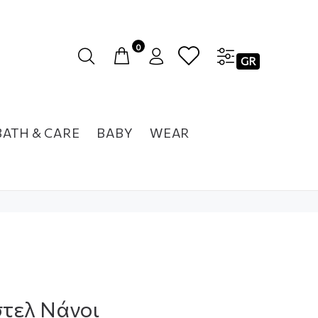
0
GR
BATH & CARE
BABY
WEAR
τελ Νάνοι