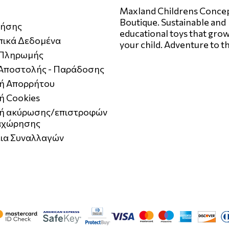
Maxland Childrens Conce
Boutique. Sustainable and
ρήσης
educational toys that grow
ικά Δεδομένα
your child. Adventure to t
 Πληρωμής
 Αποστολής - Παράδοσης
κή Απορρήτου
ή Cookies
κή ακύρωσης/επιστροφών
αχώρησης
ια Συναλλαγών