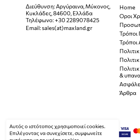
Διεύθυνση: Αργύραινα, Μύκονος,
Home
Κυκλάδες, 84600, Ελλάδα
Οροι Χ
Τηλέφωνο: +30 2289078425
Προσωπ
Email:
sales(at)maxland.gr
Τρόποι
Τρόποι
Πολιτι
Πολιτικ
Πολιτι
& υπαν
Ασφάλε
Άρθρα
Aυτός ο ιστότοπος χρησιμοποιεί cookies.
Επιλέγοντας να συνεχίσετε, συμφωνείτε
αυτόματα με τη χρήση cookies.