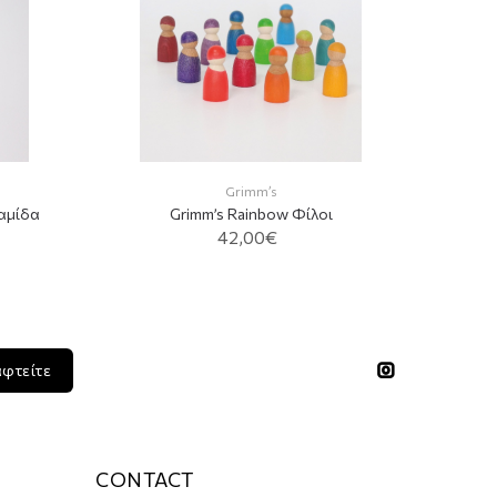
Grimm’s
αμίδα
Grimm’s Rainbow Φίλοι
42,00€
αφτείτε
CONTACT