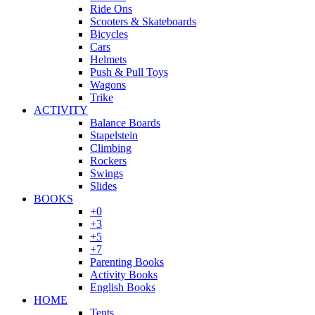
Ride Ons
Scooters & Skateboards
Bicycles
Cars
Helmets
Push & Pull Toys
Wagons
Trike
ACTIVITY
Balance Boards
Stapelstein
Climbing
Rockers
Swings
Slides
BOOKS
+0
+3
+5
+7
Parenting Books
Activity Books
English Books
HOME
Tents