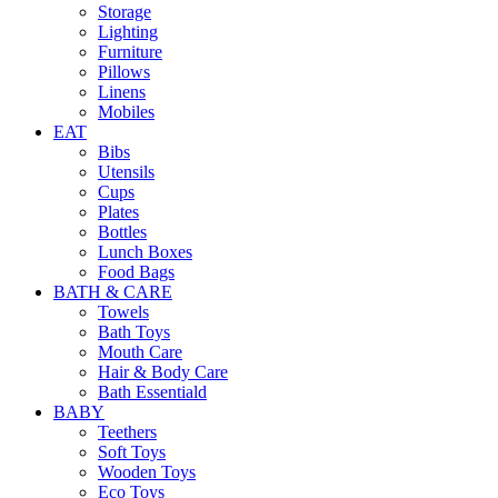
Storage
Lighting
Furniture
Pillows
Linens
Mobiles
EAT
Bibs
Utensils
Cups
Plates
Bottles
Lunch Boxes
Food Bags
BATH & CARE
Towels
Bath Toys
Mouth Care
Hair & Body Care
Bath Essentiald
BABY
Teethers
Soft Toys
Wooden Toys
Eco Toys