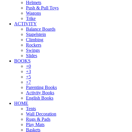
Helmets
Push & Pull Toys
Wagons
Trike
ACTIVITY
Balance Boards
Stapelstein
Climbing
Rockers
Swings
Slides
BOOKS
+0
+3
+5
+7
Parenting Books
Activity Books
English Books
HOME
Tents
Wall Decoration
Rugs & Pads
Play Mats
Baskets