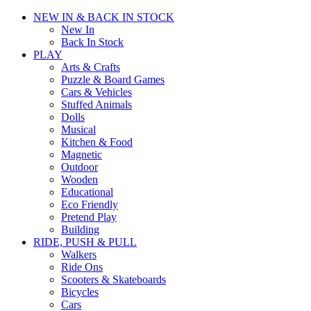
NEW IN & BACK IN STOCK
New In
Back In Stock
PLAY
Arts & Crafts
Puzzle & Board Games
Cars & Vehicles
Stuffed Animals
Dolls
Musical
Kitchen & Food
Magnetic
Outdoor
Wooden
Educational
Eco Friendly
Pretend Play
Building
RIDE, PUSH & PULL
Walkers
Ride Ons
Scooters & Skateboards
Bicycles
Cars