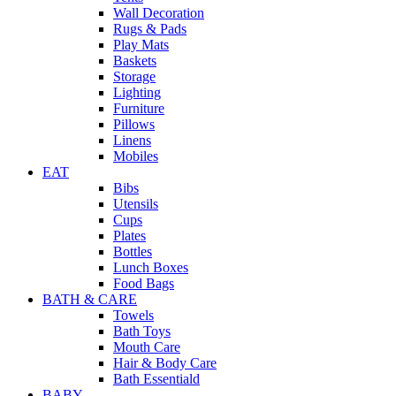
Wall Decoration
Rugs & Pads
Play Mats
Baskets
Storage
Lighting
Furniture
Pillows
Linens
Mobiles
EAT
Bibs
Utensils
Cups
Plates
Bottles
Lunch Boxes
Food Bags
BATH & CARE
Towels
Bath Toys
Mouth Care
Hair & Body Care
Bath Essentiald
BABY