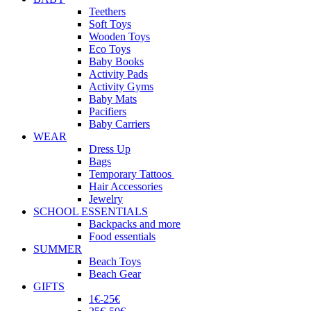
Teethers
Soft Toys
Wooden Toys
Eco Toys
Baby Books
Activity Pads
Activity Gyms
Baby Mats
Pacifiers
Baby Carriers
WEAR
Dress Up
Bags
Temporary Tattoos
Hair Accessories
Jewelry
SCHOOL ESSENTIALS
Backpacks and more
Food essentials
SUMMER
Beach Toys
Beach Gear
GIFTS
1€-25€