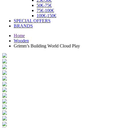
25€-50€
50€-75€
75€-100€
100€-150€
SPECIAL OFFERS
BRANDS
Home
Wooden
Grimm’s Building World Cloud Play