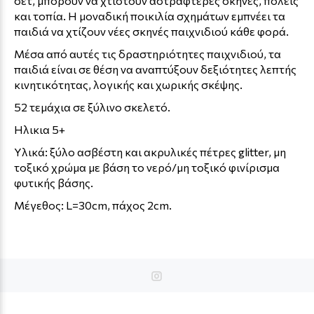
σετ, μπορούν να χτιστούν αστραφτερές σκηνές, πόλεις
και τοπία. Η μοναδική ποικιλία σχημάτων εμπνέει τα
παιδιά να χτίζουν νέες σκηνές παιχνιδιού κάθε φορά.
Μέσα από αυτές τις δραστηριότητες παιχνιδιού, τα
παιδιά είναι σε θέση να αναπτύξουν δεξιότητες λεπτής
κινητικότητας, λογικής και χωρικής σκέψης.
52 τεμάχια σε ξύλινο σκελετό.
Ηλικια 5+
Υλικά: ξύλο ασβέστη και ακρυλικές πέτρες glitter, μη
τοξικό χρώμα με βάση το νερό/μη τοξικό φινίρισμα
φυτικής βάσης.
Μέγεθος: L=30cm, πάχος 2cm.