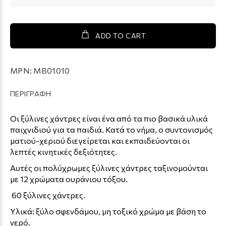
ADD TO CART
MPN:
MB01010
ΠΕΡΙΓΡΑΦΗ
Οι ξύλινες χάντρες είναι ένα από τα πιο βασικά υλικά
παιχνιδιού για τα παιδιά. Κατά το νήμα, ο συντονισμός
ματιού-χεριού διεγείρεται και εκπαιδεύονται οι
λεπτές κινητικές δεξιότητες.
Αυτές οι πολύχρωμες ξύλινες χάντρες ταξινομούνται
με 12 χρώματα ουράνιου τόξου.
60 ξύλινες χάντρες.
Υλικά: ξύλο σφενδάμου, μη τοξικό χρώμα με βάση το
νερό.