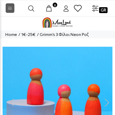
0
GR
Home
1€-25€
Grimm’s 3 Φίλοι Neon Ροζ