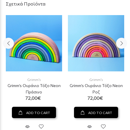
Σχετικά Προϊόντα
Grimm’s
Grimm’s
Grimm’s Ουράνιο Τόξο Neon
Grimm’s Ουράνιο Τόξο Neon
Πράσινο
Ροζ
72,00€
72,00€
ADD TO CART
ADD TO CART