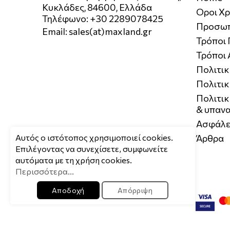
Κυκλάδες, 84600, Ελλάδα
Οροι Χ
Τηλέφωνο: +30 2289078425
Προσωπ
Email:
sales(at)maxland.gr
Τρόποι
Τρόποι
Πολιτι
Πολιτικ
Πολιτι
& υπαν
Ασφάλε
Άρθρα
Aυτός ο ιστότοπος χρησιμοποιεί cookies.
Επιλέγοντας να συνεχίσετε, συμφωνείτε
αυτόματα με τη χρήση cookies.
Περισσότερα...
Αποδοχή
Απόρριψη