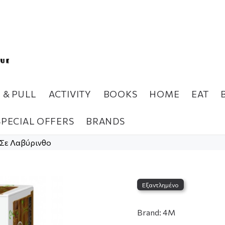
H & PULL
ACTIVITY
BOOKS
HOME
EAT
SPECIAL OFFERS
BRANDS
 Σε Λαβύρινθο
Εξαντλημένο
Brand:
4M