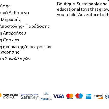
Boutique. Sustainable and
ρήσης
educational toys that grow
ικά Δεδομένα
your child. Adventure to t
 Πληρωμής
 Αποστολής - Παράδοσης
κή Απορρήτου
ή Cookies
κή ακύρωσης/επιστροφών
αχώρησης
ια Συναλλαγών