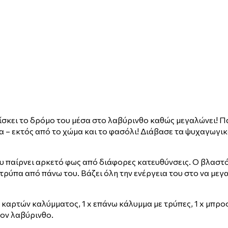
σκει το δρόμο του μέσα στο λαβύρινθο καθώς μεγαλώνει! Π
 – εκτός από το χώμα και το φασόλι! Διάβασε τα ψυχαγωγικ
αίρνει αρκετό φως από διάφορες κατευθύνσεις. Ο βλαστός 
τρύπα από πάνω του. Βάζει όλη την ενέργεια του στο να μεγ
αρτών καλύμματος, 1 x επάνω κάλυμμα με τρύπες, 1 x μπροσ
τον λαβύρινθο.