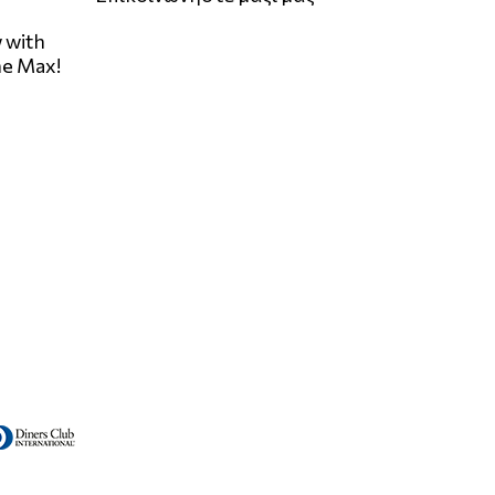
 with
he Max!