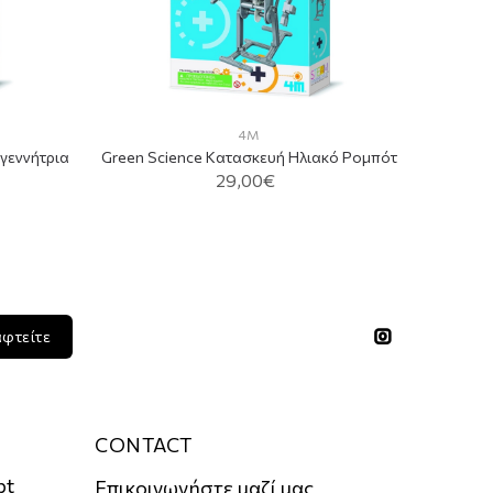
4M
γεννήτρια
Green Science Κατασκευή Ηλιακό Ρομπότ
29,00€
ADD TO CART
αφτείτε
CONTACT
pt
Επικοινωνήστε μαζί μας