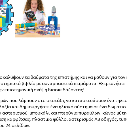
ποκαλύψουν τα θαύματα της επιστήμης και να μάθουν για τον
τηριακό βιβλίο με συναρπαστικά πειράματα. Εξερευνήστε κα
ην επιστημονική σκέψη διασκεδάζοντας!
σμών που λάμπουν στο σκοτάδι, να κατασκευάσουν ένα τηλεσ
γαλαξία και δημιουργήστε ένα ηλιακό σύστημα σε ένα δωμάτι
 αστερισμού, μπουκάλι και πτερύγια πυραύλων, κώνος μύτης
παση καρφίτσας, πλαστικό φύλλο, αστερισμός A3 οδηγός, τ
ου 24 σελίδων.