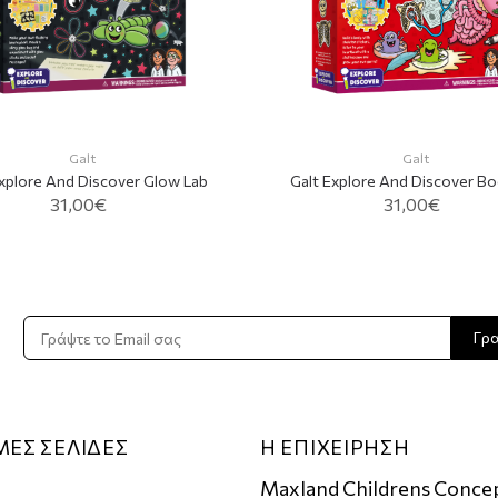
Galt
Galt
Explore And Discover Glow Lab
Galt Explore And Discover Bo
31,00€
31,00€
ADD TO CART
ADD TO CART
Γρ
ΜΕΣ ΣΕΛΙΔΕΣ
Η ΕΠΙΧΕΙΡΗΣΗ
Maxland Childrens Conce