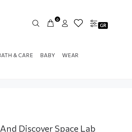
0
GR
BATH & CARE
BABY
WEAR
 And Discover Space Lab