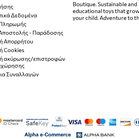
Boutique. Sustainable and
ρήσης
educational toys that grow
ικά Δεδομένα
your child. Adventure to t
 Πληρωμής
 Αποστολής - Παράδοσης
κή Απορρήτου
ή Cookies
κή ακύρωσης/επιστροφών
αχώρησης
ια Συναλλαγών