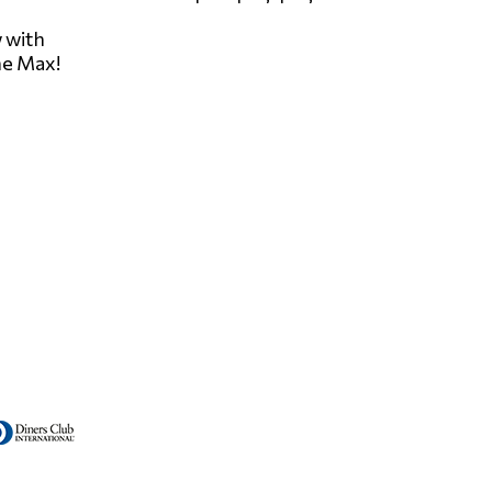
 with
he Max!