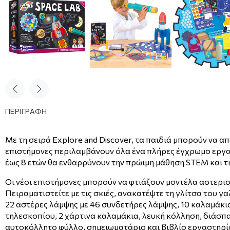
ΠΕΡΙΓΡΑΦΗ
Με τη σειρά Explore and Discover, τα παιδιά μπορούν να α
επιστήμονες περιλαμβάνουν όλα ένα πλήρες έγχρωμο εργασ
έως 8 ετών θα ενθαρρύνουν την πρώιμη μάθηση STEM και τ
Οι νέοι επιστήμονες μπορούν να φτιάξουν μοντέλα αστερι
Πειραματιστείτε με τις σκιές, ανακατέψτε τη γλίτσα του 
22 αστέρες λάμψης με 46 συνδετήρες λάμψης, 10 καλαμάκια
τηλεσκοπίου, 2 χάρτινα καλαμάκια, λευκή κόλληση, διάσ
αυτοκόλλητο φύλλο, σημειωματάριο και βιβλίο εργαστηρί