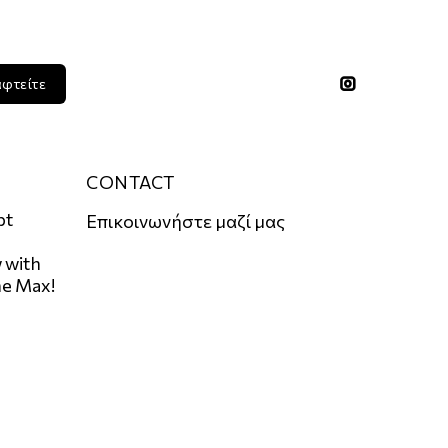
ADD TO CART
αφτείτε
CONTACT
pt
Επικοινωνήστε μαζί μας
 with
he Max!