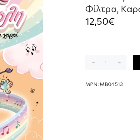
Φίλτρα, Καρ
12,50€
MPN:
MB04513