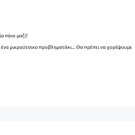
α πάνε μαζί!
κι ένα μικρούτσικο προβληματάκι… Θα πρέπει να χορέψουμε