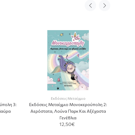
Εκδόσε
Εκδόσεις Μεταίχμιο
ύπολη 3:
Εκδόσεις Μεταίχμιο Μονοκερούπολη 2:
Γκλί
Μαύρα
Αερόστατα, Λούνα Παρκ Και Αξέχαστα
Γενέθλια
12,50€