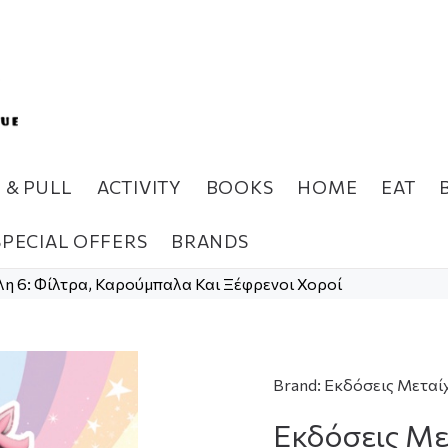
H & PULL
ACTIVITY
BOOKS
HOME
EAT
SPECIAL OFFERS
BRANDS
 6: Φίλτρα, Καρούμπαλα Και Ξέφρενοι Χοροί
Brand:
Εκδόσεις Μεταί
Εκδόσεις Με