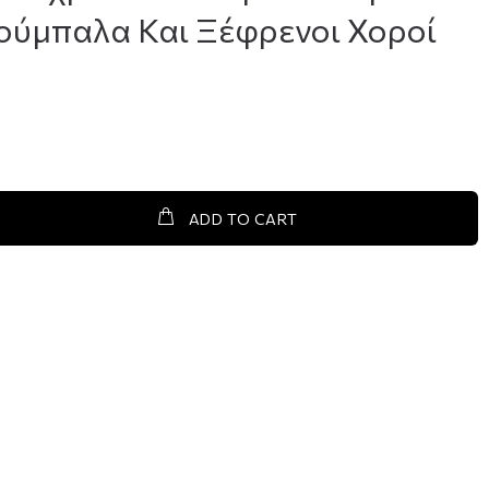
ούμπαλα Και Ξέφρενοι Χοροί
ADD TO CART