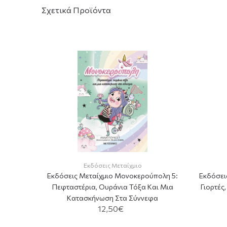
Σχετικά Προϊόντα
νύχτες Τα
Εκδόσεις Μεταίχμιο
Εκδόσεις Μεταίχμιο Μονοκερούπολη 5:
Εκδόσει
ς
Πεφταστέρια, Ουράνια Τόξα Και Μια
Γιορτές
Κατασκήνωση Στα Σύννεφα
12,50€