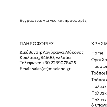
ADD TO CART
Εγγραφείτε για νέα και προσφορές
ΠΛΗΡΟΦΟΡΙΕΣ
ΧΡΗΣΙ
Διεύθυνση: Αργύραινα, Μύκονος,
Home
Κυκλάδες, 84600, Ελλάδα
Οροι Χ
Τηλέφωνο: +30 2289078425
Προσωπ
Email:
sales(at)maxland.gr
Τρόποι
Τρόποι
Πολιτι
Πολιτικ
Πολιτι
& υπαν