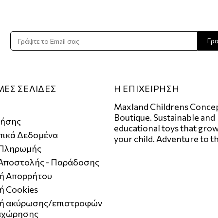
ADD TO CART
Γρ
ΜΕΣ ΣΕΛΙΔΕΣ
Η ΕΠΙΧΕΙΡΗΣΗ
Maxland Childrens Conce
Boutique. Sustainable and
ρήσης
educational toys that grow
ικά Δεδομένα
your child. Adventure to t
 Πληρωμής
 Αποστολής - Παράδοσης
κή Απορρήτου
ή Cookies
κή ακύρωσης/επιστροφών
αχώρησης