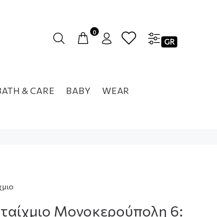
0
GR
BATH & CARE
BABY
WEAR
χμιο
ταίχμιο Μονοκερούπολη 6: