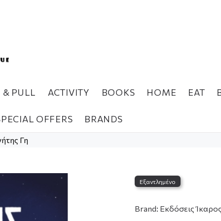
H & PULL
ACTIVITY
BOOKS
HOME
EAT
SPECIAL OFFERS
BRANDS
ήτης Γη
Εξαντλημένο
Brand:
Εκδόσεις Ίκαρο