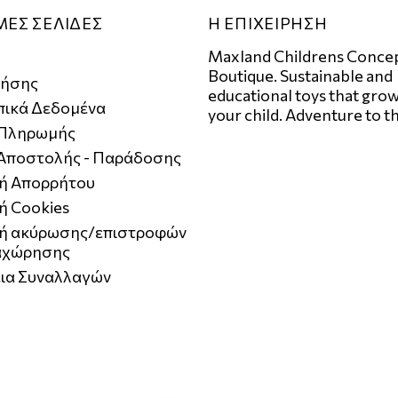
ΜΕΣ ΣΕΛΙΔΕΣ
Η ΕΠΙΧΕΙΡΗΣΗ
Maxland Childrens Conce
Boutique. Sustainable and
ρήσης
educational toys that grow
ικά Δεδομένα
your child. Adventure to t
 Πληρωμής
 Αποστολής - Παράδοσης
κή Απορρήτου
ή Cookies
κή ακύρωσης/επιστροφών
αχώρησης
ια Συναλλαγών