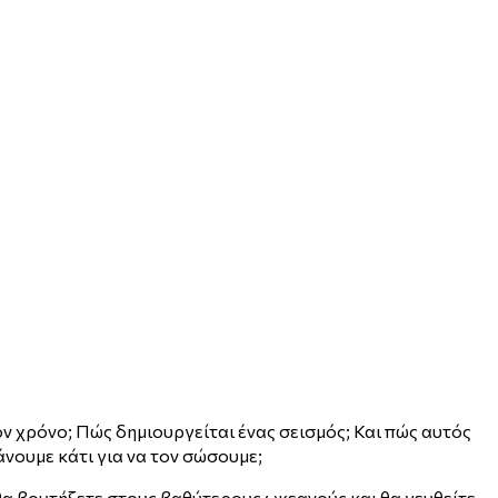
ον χρόνο; Πώς δημιουργείται ένας σεισμός; Και πώς αυτός
νουμε κάτι για να τον σώσουμε;
θα βουτήξετε στους βαθύτερους ωκεανούς και θα γευθείτε