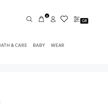
0
GR
BATH & CARE
BABY
WEAR
ς