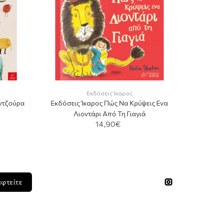
Εκδ
Εκδόσεις Ίκαρος
ντζούρα
Εκδόσεις Ίκαρος Πώς Να Κρύψεις Ενα
Λιοντάρι Από Τη Γιαγιά
14,90€
αφτείτε