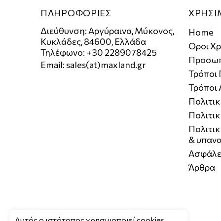
ΠΛΗΡΟΦΟΡΙΕΣ
ΧΡΗΣΙ
Διεύθυνση: Αργύραινα, Μύκονος,
Home
Κυκλάδες, 84600, Ελλάδα
Οροι Χ
Τηλέφωνο: +30 2289078425
Προσωπ
Email:
sales(at)maxland.gr
Τρόποι
Τρόποι
Πολιτι
Πολιτικ
Πολιτι
& υπαν
Ασφάλε
Άρθρα
Aυτός ο ιστότοπος χρησιμοποιεί cookies.