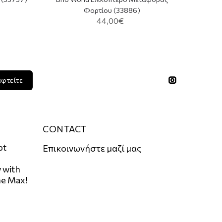
Φορτίου (33886)
44,00€
αφτείτε
CONTACT
pt
Επικοινωνήστε μαζί μας
 with
he Max!