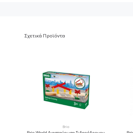
Σχετικά Προϊόντα
ικό Τρένο
Brio
Brio World Διασταύρωση Σιδηρόδρομου
Bri