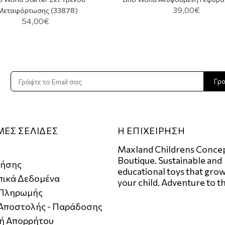
39,00€
Μεταφόρτωσης (33878)
54,00€
Γρ
ΜΕΣ ΣΕΛΙΔΕΣ
Η ΕΠΙΧΕΙΡΗΣΗ
Maxland Childrens Conce
Boutique. Sustainable and
ρήσης
educational toys that grow
ικά Δεδομένα
your child. Adventure to t
 Πληρωμής
 Αποστολής - Παράδοσης
κή Απορρήτου