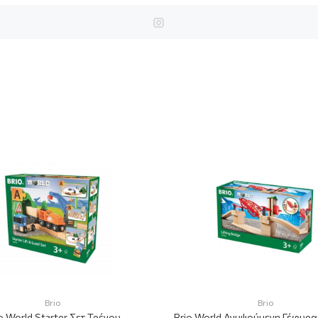
Brio
Brio
o World Starter Σετ Τρένου
Brio World Ανυψούμενη Γέφυρα