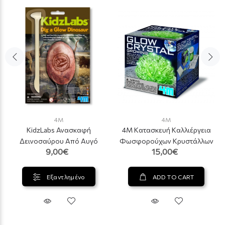
4M
4M
KidzLabs Ανασκαφή
4Μ Κατασκευή Καλλιέργεια
Δεινοσαύρου Από Αυγό
Φωσφορούχων Κρυστάλλων
9,00€
15,00€
Εξαντλημένο
ADD TO CART