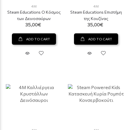
4M
4M
Steam Educations Ο Κόσμος
Steam Educations Επιστήμη
των Δεινοσαύρων
της Κουζίνας
35,00€
35,00€
ADD TO CART
ADD TO CART
4M
4M