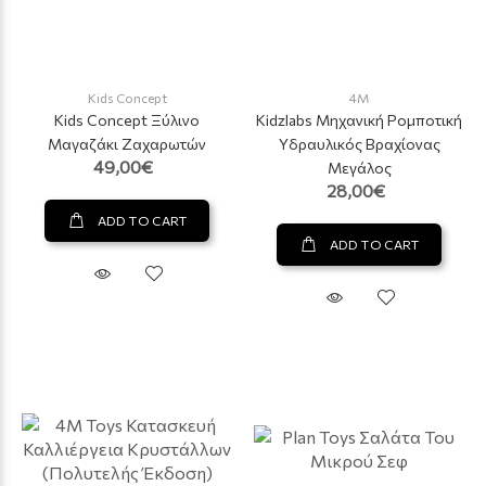
Kids Concept
4M
Kids Concept Ξύλινο
Kidzlabs Μηχανική Ρομποτική
Μαγαζάκι Ζαχαρωτών
Υδραυλικός Βραχίονας
49,00€
Μεγάλος
28,00€
ADD TO CART
ADD TO CART