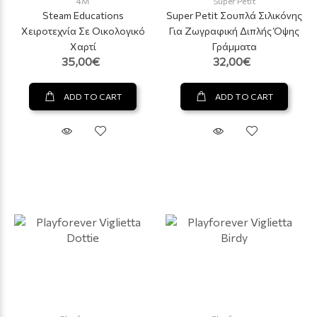
4M
Super Petit
Steam Educations
Super Petit Σουπλά Σιλικόνης
Χειροτεχνία Σε Οικολογικό
Για Ζωγραφική Διπλής Όψης
Χαρτί
Γράμματα
35,00€
32,00€
ADD TO CART
ADD TO CART