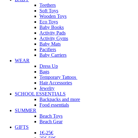
Teethers
Soft Toys
Wooden Toys
Eco Toys
Baby Books
Activity Pads
Activity Gyms
Baby Mats
Pacifiers
Baby Carriers
WEAR
Dress Up
Bags
Temporary Tattoos
Hair Accessories
Jewelry
SCHOOL ESSENTIALS
Backpacks and more
Food essentials
SUMMER
Beach Toys
Beach Gear
GIFTS
1€-25€