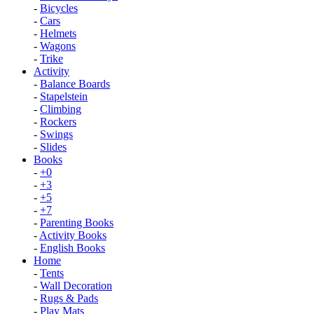
-
Bicycles
-
Cars
-
Helmets
-
Wagons
-
Trike
Activity
-
Balance Boards
-
Stapelstein
-
Climbing
-
Rockers
-
Swings
-
Slides
Books
-
+0
-
+3
-
+5
-
+7
-
Parenting Books
-
Activity Books
-
English Books
Home
-
Tents
-
Wall Decoration
-
Rugs & Pads
-
Play Mats