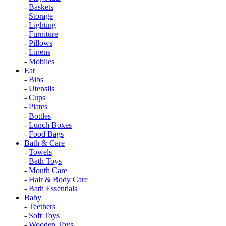
-
Baskets
-
Storage
-
Lighting
-
Furniture
-
Pillows
-
Linens
-
Mobiles
Eat
-
Bibs
-
Utensils
-
Cups
-
Plates
-
Bottles
-
Lunch Boxes
-
Food Bags
Bath & Care
-
Towels
-
Bath Toys
-
Mouth Care
-
Hair & Body Care
-
Bath Essentials
Baby
-
Teethers
-
Soft Toys
-
Wooden Toys