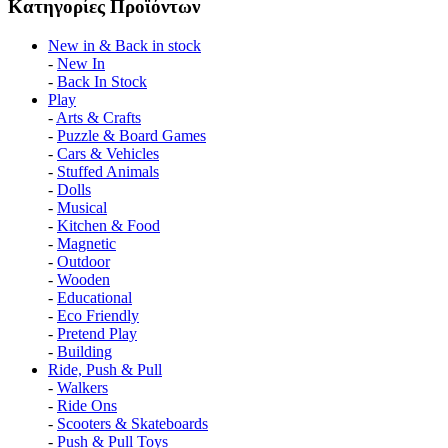
Κατηγορίες Προϊόντων
Νew in & Βack in stock
-
New In
-
Back In Stock
Play
-
Arts & Crafts
-
Puzzle & Board Games
-
Cars & Vehicles
-
Stuffed Animals
-
Dolls
-
Musical
-
Kitchen & Food
-
Magnetic
-
Outdoor
-
Wooden
-
Educational
-
Eco Friendly
-
Pretend Play
-
Building
Ride, Push & Pull
-
Walkers
-
Ride Ons
-
Scooters & Skateboards
-
Push & Pull Toys