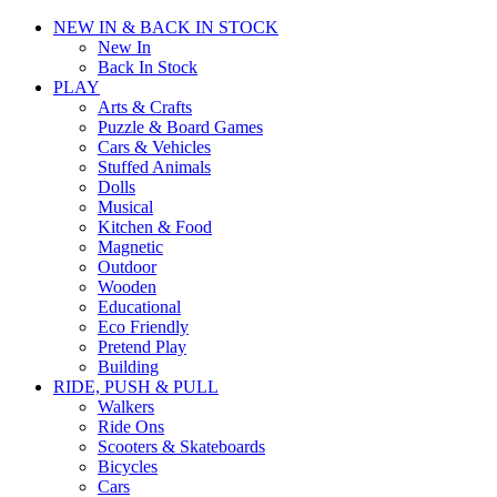
NEW IN & BACK IN STOCK
New In
Back In Stock
PLAY
Arts & Crafts
Puzzle & Board Games
Cars & Vehicles
Stuffed Animals
Dolls
Musical
Kitchen & Food
Magnetic
Outdoor
Wooden
Educational
Eco Friendly
Pretend Play
Building
RIDE, PUSH & PULL
Walkers
Ride Ons
Scooters & Skateboards
Bicycles
Cars