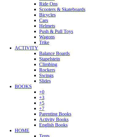
Ride Ons
Scooters & Skateboards
Bicycles
Cars
Helmets
Push & Pull Toys
Wagons
Trike
ACTIVITY
Balance Boards
Stapelstein
Climbing
Rockers
Swings
Slides
BOOKS
+0
+3
+5
+7
Parenting Books
Activity Books
English Books
HOME
Tents