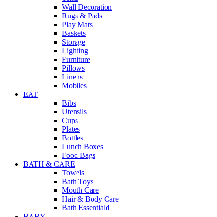
Wall Decoration
Rugs & Pads
Play Mats
Baskets
Storage
Lighting
Furniture
Pillows
Linens
Mobiles
EAT
Bibs
Utensils
Cups
Plates
Bottles
Lunch Boxes
Food Bags
BATH & CARE
Towels
Bath Toys
Mouth Care
Hair & Body Care
Bath Essentiald
BABY