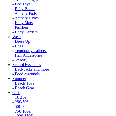
-
Eco Toys
-
Baby Books
-
Activity Pads
-
Activity Gyms
-
Baby Mats
-
Pacifiers
-
Baby Carriers
Wear
-
Dress Up
-
Bags
-
Temporary Tattoos
-
Hair Accessories
-
Jewelry
School Essentials
-
Backpacks and more
-
Food essentials
Summer
-
Beach Toys
-
Beach Gear
Gifts
-
1€-25€
-
25€-50€
-
50€-75€
-
75€-100€
-
100€-150€