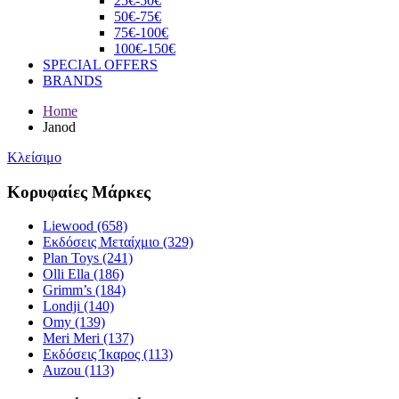
25€-50€
50€-75€
75€-100€
100€-150€
SPECIAL OFFERS
BRANDS
Home
Janod
Κλείσιμο
Κορυφαίες Μάρκες
Liewood (658)
Εκδόσεις Μεταίχμιο (329)
Plan Toys (241)
Olli Ella (186)
Grimm’s (184)
Londji (140)
Omy (139)
Meri Meri (137)
Εκδόσεις Ίκαρος (113)
Auzou (113)