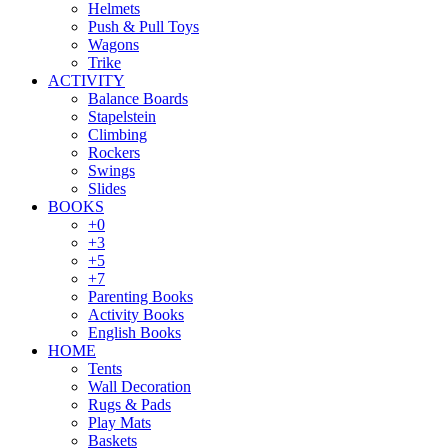
Helmets
Push & Pull Toys
Wagons
Trike
ACTIVITY
Balance Boards
Stapelstein
Climbing
Rockers
Swings
Slides
BOOKS
+0
+3
+5
+7
Parenting Books
Activity Books
English Books
HOME
Tents
Wall Decoration
Rugs & Pads
Play Mats
Baskets