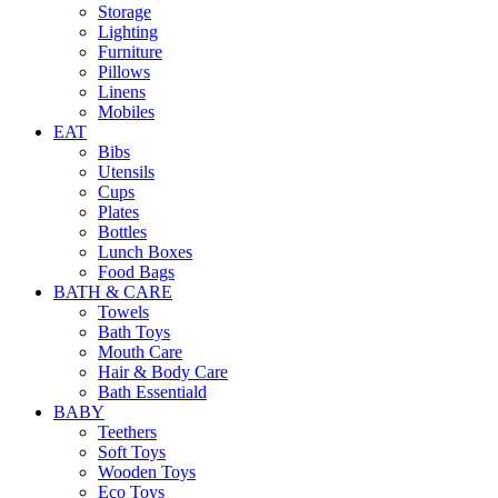
Storage
Lighting
Furniture
Pillows
Linens
Mobiles
EAT
Bibs
Utensils
Cups
Plates
Bottles
Lunch Boxes
Food Bags
BATH & CARE
Towels
Bath Toys
Mouth Care
Hair & Body Care
Bath Essentiald
BABY
Teethers
Soft Toys
Wooden Toys
Eco Toys